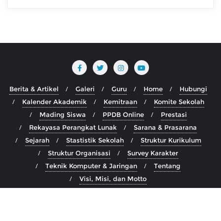
Berita & Artikel
Galeri
Guru
Home
Hubungi
Kalender Akademik
Kemitraan
Komite Sekolah
Mading Siswa
PPDB Online
Prestasi
Rekayasa Perangkat Lunak
Sarana & Prasarana
Sejarah
Stastistik Sekolah
Struktur Kurikulum
Struktur Organisasi
Survey Karakter
Teknik Komputer & Jaringan
Tentang
Visi, Misi, dan Motto
Copyright ©2026 SMK Wikrama 1 Jepara . All rights reserved.
Powered by
WordPress
&
Designed by
Bizberg Themes