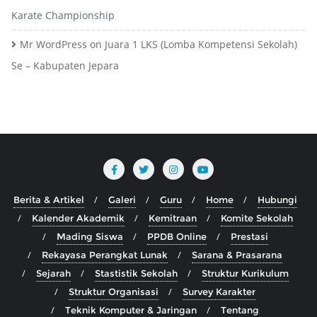
Karate Championship
Mr WordPress
on
Juara 1 LKS (Lomba Kompetensi Sekolah)
Se – Kabupaten Jepara
Berita & Artikel
Galeri
Guru
Home
Hubungi
Kalender Akademik
Kemitraan
Komite Sekolah
Mading Siswa
PPDB Online
Prestasi
Rekayasa Perangkat Lunak
Sarana & Prasarana
Sejarah
Stastistik Sekolah
Struktur Kurikulum
Struktur Organisasi
Survey Karakter
Teknik Komputer & Jaringan
Tentang