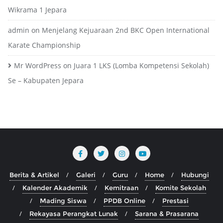
Wikrama 1 Jepara
admin
on
Menjelang Kejuaraan 2nd BKC Open International
Karate Championship
Mr WordPress
on
Juara 1 LKS (Lomba Kompetensi Sekolah)
Se – Kabupaten Jepara
Berita & Artikel
Galeri
Guru
Home
Hubungi
Kalender Akademik
Kemitraan
Komite Sekolah
Mading Siswa
PPDB Online
Prestasi
Rekayasa Perangkat Lunak
Sarana & Prasarana