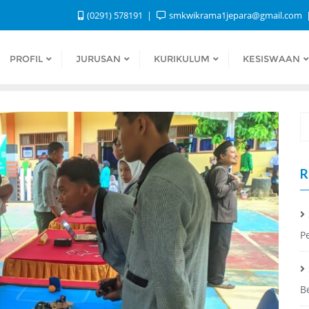
(0291) 578191
smkwikrama1jepara@gmail.com
PROFIL
JURUSAN
KURIKULUM
KESISWAAN
R
P
B