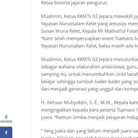
Ketua beserta jajaran pengurus.
Mualimin, Ketua KKMTs 02 Jepara mewakili ja
Yayasan Nurussalam Kelet yang antusias men
Sunan Muria Kelet, Kepala MI Matholi’ul Fala
“Kami telah mempersiapkan event Tsamaco b
Yayasan Nurussalam Kelet, kalau masih ada 
Mualimin, Ketua KKMTs 02 Jepara menuturkan
sebagai wahana silaturahim antarsiswa, guru
samping itu, untuk menumbuhkan cinta tana
belajar sehingga tumbuh kader-kader yang si
dan menjadi generasi yang unggul dan kompet
H. Akhsan Muhyiddin, S. E , M.M., Kepala k
mengingatkan kepada para peserta Tsamaco 
juara. “Namun lomba menjadi pelajaran hidu
0
SHARES
” Yang juara dan yang belum menjadi juara 
lomba. Nikmati, teruslah belajar mengasah jat