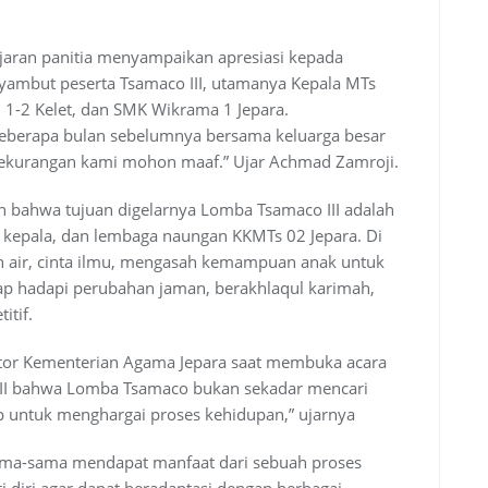
jaran panitia menyampaikan apresiasi kepada
yambut peserta Tsamaco III, utamanya Kepala MTs
h 1-2 Kelet, dan SMK Wikrama 1 Jepara.
eberapa bulan sebelumnya bersama keluarga besar
kekurangan kami mohon maaf.” Ujar Achmad Zamroji.
 bahwa tujuan digelarnya Lomba Tsamaco III adalah
, kepala, dan lembaga naungan KKMTs 02 Jepara. Di
h air, cinta ilmu, mengasah kemampuan anak untuk
ap hadapi perubahan jaman, berakhlaqul karimah,
itif.
antor Kementerian Agama Jepara saat membuka acara
III bahwa Lomba Tsamaco bukan sekadar mencari
p untuk menghargai proses kehidupan,” ujarnya
sama-sama mendapat manfaat dari sebuah proses
i diri agar dapat beradaptasi dengan berbagai