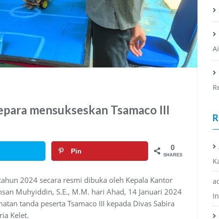
A
R
epara mensukseskan Tsamaco III
R
0
Pin
SHARES
K
 tahun 2024 secara resmi dibuka oleh Kepala Kantor
a
an Muhyiddin, S.E., M.M. hari Ahad, 14 Januari 2024
I
tan tanda peserta Tsamaco III kepada Divas Sabira
ia Kelet.