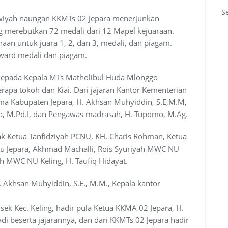
S
wiyah naungan KKMTs 02 Jepara menerjunkan
g merebutkan 72 medali dari 12 Mapel kejuaraan.
an untuk juara 1, 2, dan 3, medali, dan piagam.
ward medali dan piagam.
kepada Kepala MTs Matholibul Huda Mlonggo
rapa tokoh dan Kiai. Dari jajaran Kantor Kementerian
a Kabupaten Jepara, H. Akhsan Muhyiddin, S.E,M.M,
b, M.Pd.I, dan Pengawas madrasah, H. Tupomo, M.Ag.
ak Ketua Tanfidziyah PCNU, KH. Charis Rohman, Ketua
unu Jepara, Akhmad Machalli, Rois Syuriyah MWC NU
ah MWC NU Keling, H. Taufiq Hidayat.
 Akhsan Muhyiddin, S.E., M.M., Kepala kantor
ek Kec. Keling, hadir pula Ketua KKMA 02 Jepara, H.
i beserta jajarannya, dan dari KKMTs 02 Jepara hadir