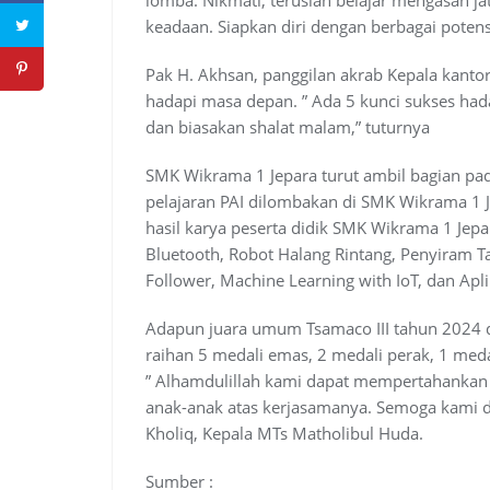
keadaan. Siapkan diri dengan berbagai pote
Pak H. Akhsan, panggilan akrab Kepala kanto
hadapi masa depan. ” Ada 5 kunci sukses hadap
dan biasakan shalat malam,” tuturnya
SMK Wikrama 1 Jepara turut ambil bagian pad
pelajaran PAI dilombakan di SMK Wikrama 1
hasil karya peserta didik SMK Wikrama 1 Jep
Bluetooth, Robot Halang Rintang, Penyiram 
Follower, Machine Learning with IoT, dan Apli
Adapun juara umum Tsamaco III tahun 2024 
raihan 5 medali emas, 2 medali perak, 1 meda
” Alhamdulillah kami dapat mempertahankan
anak-anak atas kerjasamanya. Semoga kami d
Kholiq, Kepala MTs Matholibul Huda.
Sumber :