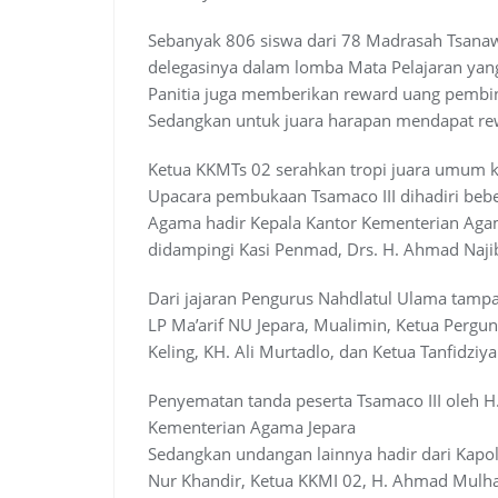
Sebanyak 806 siswa dari 78 Madrasah Tsana
delegasinya dalam lomba Mata Pelajaran yan
Panitia juga memberikan reward uang pembina
Sedangkan untuk juara harapan mendapat re
Ketua KKMTs 02 serahkan tropi juara umum 
Upacara pembukaan Tsamaco III dihadiri bebe
Agama hadir Kepala Kantor Kementerian Agam
didampingi Kasi Penmad, Drs. H. Ahmad Naji
Dari jajaran Pengurus Nahdlatul Ulama tamp
LP Ma’arif NU Jepara, Mualimin, Ketua Perg
Keling, KH. Ali Murtadlo, dan Ketua Tanfidziy
Penyematan tanda peserta Tsamaco III oleh H.
Kementerian Agama Jepara
Sedangkan undangan lainnya hadir dari Kapols
Nur Khandir, Ketua KKMI 02, H. Ahmad Mulhad