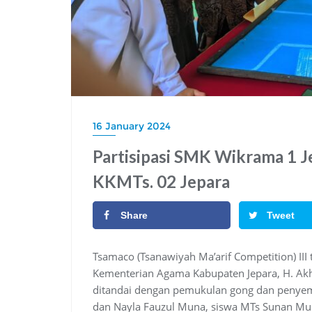
16 January 2024
Partisipasi SMK Wikrama 1 J
KKMTs. 02 Jepara
Share
Tweet
Tsamaco (Tsanawiyah Ma’arif Competition) III
Kementerian Agama Kabupaten Jepara, H. Akhs
ditandai dengan pemukulan gong dan penyema
dan Nayla Fauzul Muna, siswa MTs Sunan Mur