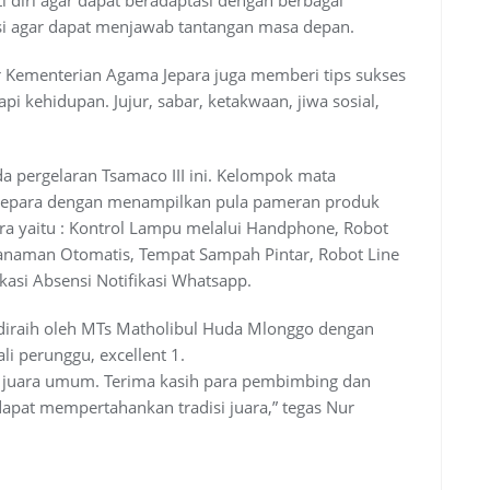
nsi agar dapat menjawab tantangan masa depan.
r Kementerian Agama Jepara juga memberi tips sukses
i kehidupan. Jujur, sabar, ketakwaan, jiwa sosial,
a pergelaran Tsamaco III ini. Kelompok mata
 Jepara dengan menampilkan pula pameran produk
ara yaitu : Kontrol Lampu melalui Handphone, Robot
Tanaman Otomatis, Tempat Sampah Pintar, Robot Line
kasi Absensi Notifikasi Whatsapp.
diraih oleh MTs Matholibul Huda Mlonggo dengan
li perunggu, excellent 1.
 juara umum. Terima kasih para pembimbing dan
apat mempertahankan tradisi juara,” tegas Nur