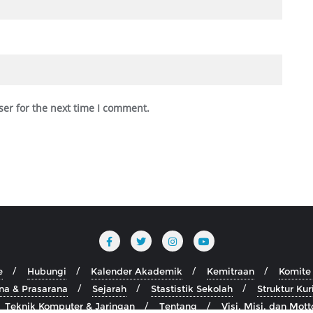
ser for the next time I comment.
e
Hubungi
Kalender Akademik
Kemitraan
Komite
na & Prasarana
Sejarah
Stastistik Sekolah
Struktur Ku
Teknik Komputer & Jaringan
Tentang
Visi, Misi, dan Mott