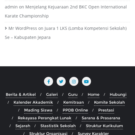
admin
on
Menjelang Kejuaraan 2nd BKC Open International
Karate Championship
Mr WordPress
on
Juara 1 LKS (Lomba Kompetensi Sekolah)
Se – Kabupaten Jepara
Berita & Artikel
Galeri
Guru
Home
Hubungi
Kalender Akademik
Kemitraan
Komite Sekolah
Mading Siswa
PPDB Online
Prestasi
Rekayasa Perangkat Lunak
Sarana & Prasarana
Sejarah
Stastistik Sekolah
Struktur Kurikulum
Struktur Organisasi
Survey Karakter