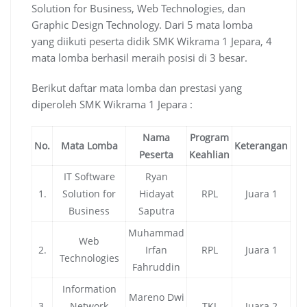
Solution for Business, Web Technologies, dan
Graphic Design Technology. Dari 5 mata lomba
yang diikuti peserta didik SMK Wikrama 1 Jepara, 4
mata lomba berhasil meraih posisi di 3 besar.
Berikut daftar mata lomba dan prestasi yang
diperoleh SMK Wikrama 1 Jepara :
Nama
Program
No.
Mata Lomba
Keterangan
Peserta
Keahlian
IT Software
Ryan
1.
Solution for
Hidayat
RPL
Juara 1
Business
Saputra
Muhammad
Web
2.
Irfan
RPL
Juara 1
Technologies
Fahruddin
Information
Mareno Dwi
3.
Network
TKJ
Juara 2