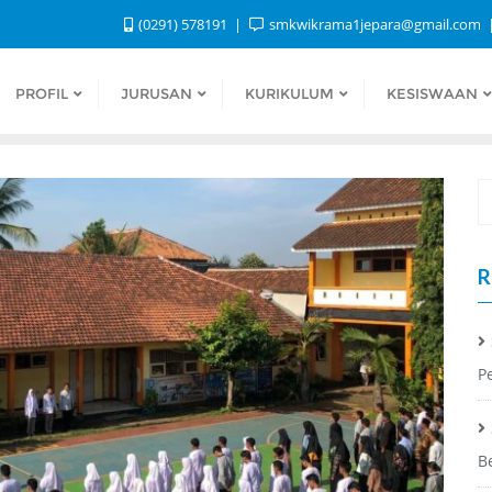
(0291) 578191
smkwikrama1jepara@gmail.com
PROFIL
JURUSAN
KURIKULUM
KESISWAAN
R
P
B