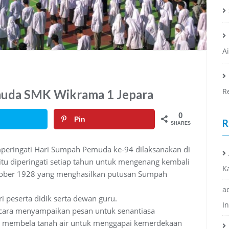
A
R
muda SMK Wikrama 1 Jepara
0
Pin
R
SHARES
peringati Hari Sumpah Pemuda ke-94 dilaksanakan di
u diperingati setiap tahun untuk mengenang kembali
K
tober 1928 yang menghasilkan putusan Sumpah
a
i peserta didik serta dewan guru.
I
acara menyampaikan pesan untuk senantiasa
ng membela tanah air untuk menggapai kemerdekaan