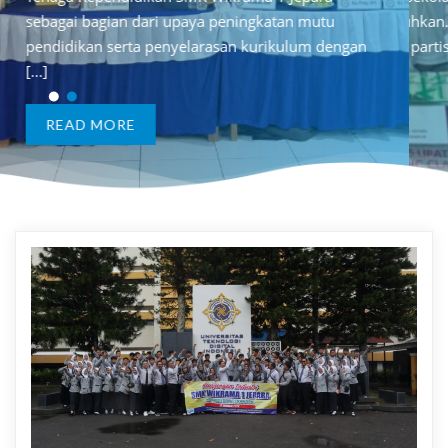
i upaya peningkatan mutu
sesama yang membutuhkan. Donasi yang
sebagai bagian dar
enyelarasan kurikulum dengan
disalurkan berasal dari partisipasi siswa, guru,
pendidikan serta p
tenaga [...]
[...]
READ MORE
READ MORE
Berita
&
Artikel