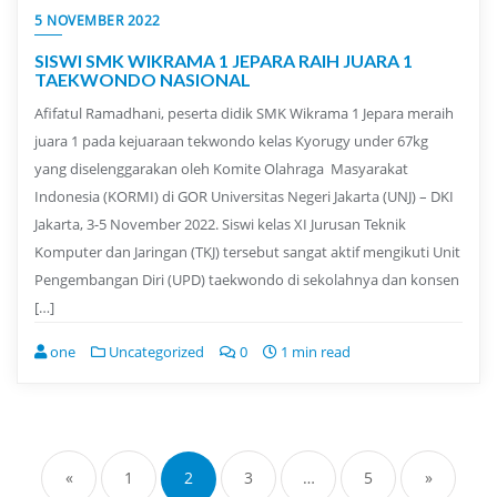
5 NOVEMBER 2022
SISWI SMK WIKRAMA 1 JEPARA RAIH JUARA 1
TAEKWONDO NASIONAL
Afifatul Ramadhani, peserta didik SMK Wikrama 1 Jepara meraih
juara 1 pada kejuaraan tekwondo kelas Kyorugy under 67kg
yang diselenggarakan oleh Komite Olahraga Masyarakat
Indonesia (KORMI) di GOR Universitas Negeri Jakarta (UNJ) – DKI
Jakarta, 3-5 November 2022. Siswi kelas XI Jurusan Teknik
Komputer dan Jaringan (TKJ) tersebut sangat aktif mengikuti Unit
Pengembangan Diri (UPD) taekwondo di sekolahnya dan konsen
[…]
one
Uncategorized
0
1 min read
Posts
navigation
«
1
2
3
…
5
»