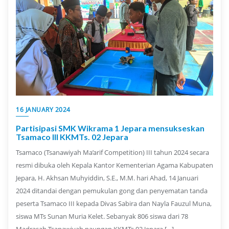
16 JANUARY 2024
Partisipasi SMK Wikrama 1 Jepara mensukseskan
Tsamaco III KKMTs. 02 Jepara
Tsamaco (Tsanawiyah Ma’arif Competition) III tahun 2024 secara
resmi dibuka oleh Kepala Kantor Kementerian Agama Kabupaten
Jepara, H. Akhsan Muhyiddin, S.E., M.M. hari Ahad, 14 Januari
2024 ditandai dengan pemukulan gong dan penyematan tanda
peserta Tsamaco III kepada Divas Sabira dan Nayla Fauzul Muna,
siswa MTs Sunan Muria Kelet. Sebanyak 806 siswa dari 78